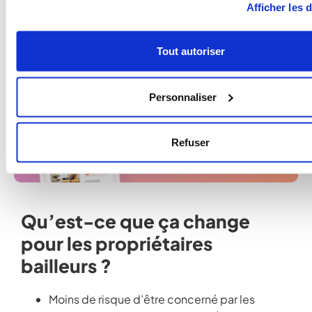
logiciel de gestion locative en
Afficher les d
ligne
Je crée mon premier bien !
Tout autoriser
15 jours d’essai
Personnaliser
gratuit
Sans engagement
Refuser
Qu’est-ce que ça change
pour les propriétaires
bailleurs ?
Moins de risque d’être concerné par les