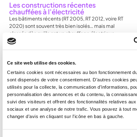
Les constructions récentes
chauffées à l’électricité
Les bâtiments récents (RT 2005, RT 2012, voire RT
2020) sont souvent très bien isolés… mais mal
classés dès qu’ils ont un chauffage électrique.
Avec la nouvelle méthode :
isolation moderne + système électrique =
Ce site web utilise des cookies.
combinaison gagnante
la classe énergétique reflète enfin le niveau
Certains cookies sont nécessaires au bon fonctionnement du s
réel d’efficacité.
sont dispensés de votre consentement. D’autres cookies peu
Avec le nouveau coefficient du DPE 2026, les
utilisés pour la collecte, la communication d’informations, pou
appartements récents chauffés à l’électricité
personnalisation des annonces et du contenu, la connaissanc
seront parmi les mieux revalorisés.
suivi des visiteurs et offrent des fonctionnalités relatives au
sociaux et une analyse de notre trafic. Vous pouvez à tout 
changer d’avis en cliquant sur l’icône en bas à gauche.
Essayez gratuitement notre