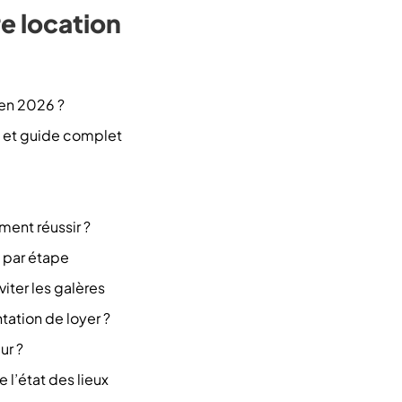
re location
 en 2026 ?
re et guide complet
ment réussir ?
e par étape
iter les galères
ation de loyer ?
ur ?
e l’état des lieux