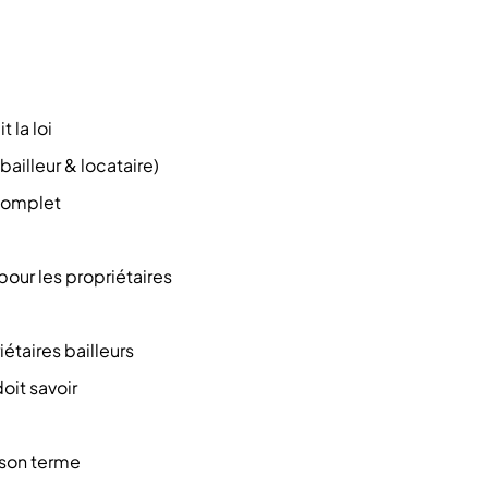
t la loi
bailleur & locataire)
 complet
pour les propriétaires
étaires bailleurs
oit savoir
t son terme