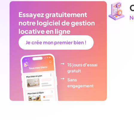
C
Essayez gratuitement
N
notre logiciel de gestion
locative en ligne
Je crée mon premier bien !
15 jours d’essai
gratuit
Sans
engagement