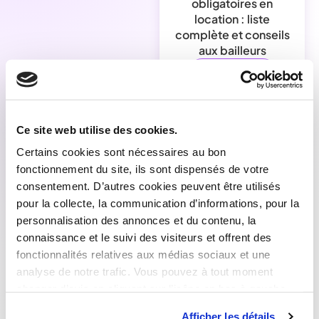
obligatoires en
location : liste
complète et conseils
aux bailleurs
Lire la suite
Ce site web utilise des cookies.
Sécuriser ma location
Certains cookies sont nécessaires au bon
fonctionnement du site, ils sont dispensés de votre
consentement. D’autres cookies peuvent être utilisés
pour la collecte, la communication d’informations, pour la
personnalisation des annonces et du contenu, la
Garantie Visale 2026 :
connaissance et le suivi des visiteurs et offrent des
tout ce qui change
fonctionnalités relatives aux médias sociaux et une
analyse de notre trafic. Vous pouvez à tout moment
Lire la suite
changer d’avis en cliquant sur l’icône en bas à gauche.
Afficher les détails